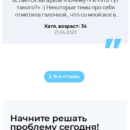
остаётся загадкой «почему?» и «что тут
такого?» :) Некоторые темы про себя
отметила галочкой , что со мной все в
порядке в смысле женственности и
Катя, возраст: 34
сомневаться в них не стоит) Женский
21.04.2023
здравый взгляд тоже очень важно
услышать, это даже в какой-то степени
была своего рода поддержка, спасибо
Екатерине! :)
Все отзывы
Начните решать
проблему сегодня!